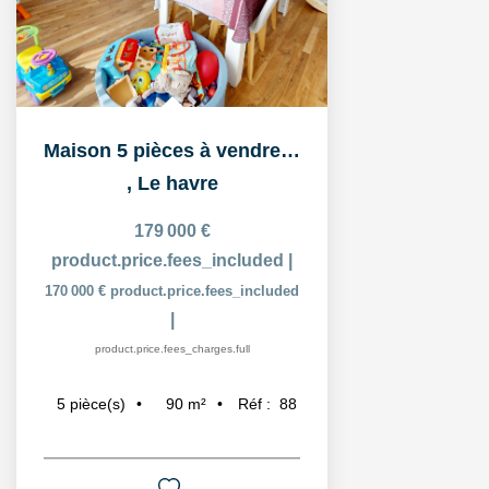
Maison 5 pièces à vendre à Sainte-Cécile
,
Le havre
179 000 €
product.price.fees_included
|
170 000 €
product.price.fees_included
|
product.price.fees_charges.full
90
m²
Réf :
88
5
pièce(s)