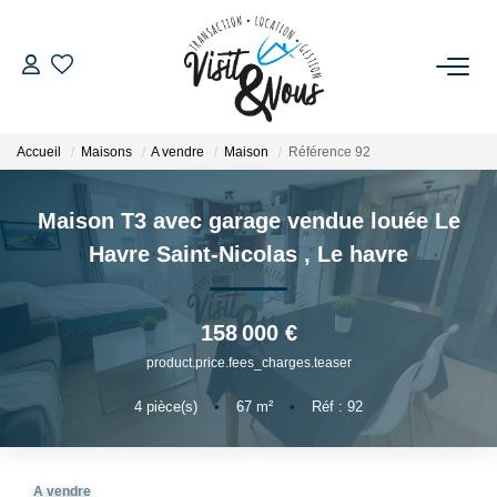
ACHETER
Accueil
Maisons
A vendre
Maison
Référence 92
LOUER
Maison T3 avec garage vendue louée Le
ESTIMATION
Havre Saint-Nicolas
,
Le havre
GESTION LOCATIVE
158 000 €
product.price.fees_charges.teaser
NOS AGENCES
4
pièce(s)
•
67
m²
•
Réf : 92
NOS SERVICES
A vendre