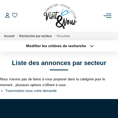
ACHETER
Accueil
Recherche par secteur
Résultats
LOUER
Modifier les critères de recherche
Localisation
Type de bien
Localisation
Sélectionnez...
ESTIMATION
Liste des annonces par secteur
Surface min
Budget max
GESTION LOCATIVE
Nous n'avons pas de biens à vous proposer dans la catégorie pour le
Plus de critères
Créer une alerte
moment , plusieurs options s'offrent à vous :
NOS AGENCES
Transmettez-nous votre demande
NOS SERVICES