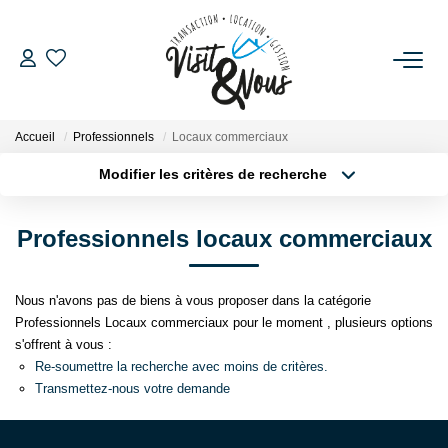
ACHETER
Accueil
Professionnels
Locaux commerciaux
LOUER
Modifier les critères de recherche
Localisation
Type de bien
Localisation
Sélectionnez...
ESTIMATION
Professionnels locaux commerciaux
Surface min
Budget max
GESTION LOCATIVE
Nous n'avons pas de biens à vous proposer dans la catégorie
Plus de critères
Créer une alerte
Professionnels Locaux commerciaux pour le moment , plusieurs options
NOS AGENCES
s'offrent à vous :
Re-soumettre la recherche avec moins de critères.
Transmettez-nous votre demande
NOS SERVICES