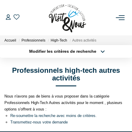
ACHETER
Accueil
Professionnels
High-Tech
Autres activités
LOUER
Modifier les critères de recherche
Localisation
Type de bien
Surface min
Budget max
ESTIMATION
Professionnels high-tech autres
activités
Plus de critères
Créer une alerte
GESTION LOCATIVE
Nous n'avons pas de biens à vous proposer dans la catégorie
NOS AGENCES
Professionnels High-Tech Autres activités pour le moment , plusieurs
options s'offrent à vous :
Re-soumettre la recherche avec moins de critères.
NOS SERVICES
Transmettez-nous votre demande