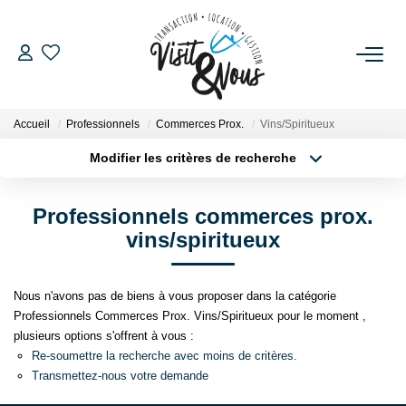
ACHETER
Accueil
Professionnels
Commerces Prox.
Vins/Spiritueux
LOUER
Modifier les critères de recherche
Localisation
Type de bien
Localisation
Sélectionnez...
ESTIMATION
Professionnels commerces prox.
Surface min
Budget max
vins/spiritueux
GESTION LOCATIVE
Plus de critères
Créer une alerte
Nous n'avons pas de biens à vous proposer dans la catégorie
NOS AGENCES
Professionnels Commerces Prox. Vins/Spiritueux pour le moment ,
plusieurs options s'offrent à vous :
Re-soumettre la recherche avec moins de critères.
NOS SERVICES
Transmettez-nous votre demande