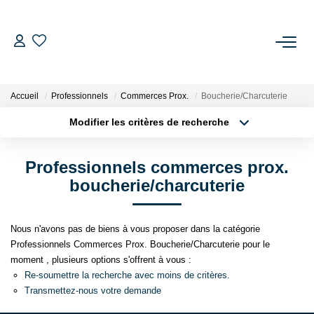
ACHETER
Accueil
Professionnels
Commerces Prox.
Boucherie/Charcuterie
LOUER
Modifier les critères de recherche
Localisation
Type de bien
Surface min
Budget max
ESTIMATION
Professionnels commerces prox.
boucherie/charcuterie
Plus de critères
Créer une alerte
GESTION LOCATIVE
Nous n'avons pas de biens à vous proposer dans la catégorie
NOS AGENCES
Professionnels Commerces Prox. Boucherie/Charcuterie pour le
moment , plusieurs options s'offrent à vous :
Re-soumettre la recherche avec moins de critères.
NOS SERVICES
Transmettez-nous votre demande