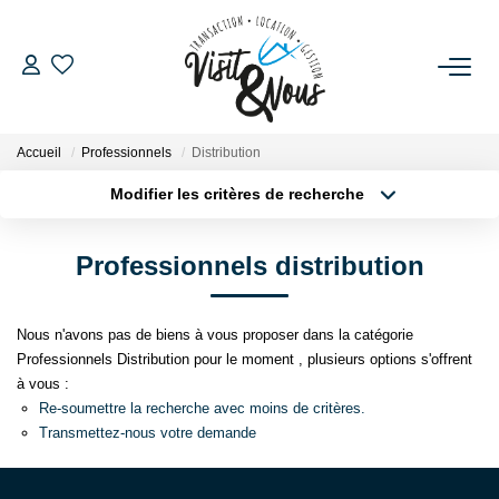
ACHETER
Accueil
Professionnels
Distribution
LOUER
Modifier les critères de recherche
Localisation
Type de bien
Localisation
Sélectionnez...
ESTIMATION
Professionnels distribution
Surface min
Budget max
GESTION LOCATIVE
Nous n'avons pas de biens à vous proposer dans la catégorie
Plus de critères
Créer une alerte
Professionnels Distribution pour le moment , plusieurs options s'offrent
NOS AGENCES
à vous :
Re-soumettre la recherche avec moins de critères.
Transmettez-nous votre demande
NOS SERVICES