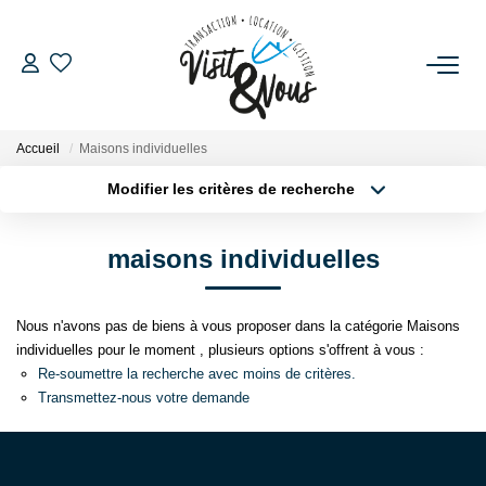
ACHETER
Accueil
Maisons individuelles
LOUER
Modifier les critères de recherche
Localisation
Type de bien
Localisation
Sélectionnez...
ESTIMATION
maisons individuelles
Surface min
Budget max
GESTION LOCATIVE
Nous n'avons pas de biens à vous proposer dans la catégorie Maisons
Plus de critères
Créer une alerte
individuelles pour le moment , plusieurs options s'offrent à vous :
NOS AGENCES
Re-soumettre la recherche avec moins de critères.
Transmettez-nous votre demande
NOS SERVICES