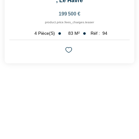
,
Le Havre
199 500 €
product.price.fees_charges.teaser
83
M²
Réf :
94
4
Pièce(s)