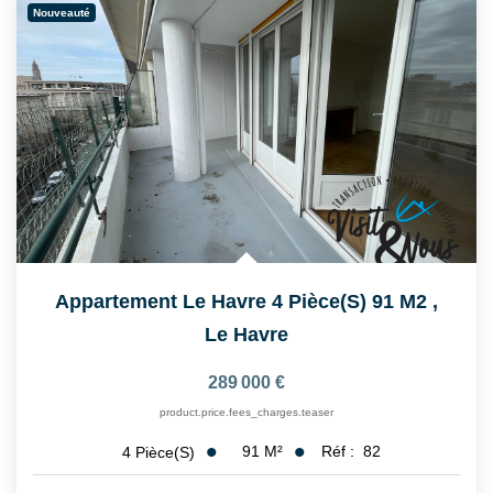
Nouveauté
Appartement Le Havre 4 Pièce(s) 91 M2
,
Le Havre
289 000 €
product.price.fees_charges.teaser
91
M²
Réf :
82
4
Pièce(s)