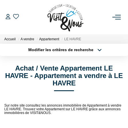
ACHETER
Accueil
A vendre
Appartement
LE HAVRE
LOUER
Modifier les critères de recherche
Localisation
Type de bien
Localisation
Sélectionnez...
ESTIMATION
Achat / Vente Appartement LE
Surface min
Budget max
HAVRE - Appartement a vendre à LE
GESTION LOCATIVE
HAVRE
Plus de critères
Créer une alerte
NOS AGENCES
Sur notre site consultez les annonces immobilière de Appartement à vendre
LE HAVRE. Trouvez votre Appartement sur LE HAVRE grâce aux annonces
immobilières de VISIT&NOUS.
NOS SERVICES