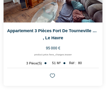
Appartement 3 Pièces Fort De Tourneville Le Havre
,
Le Havre
95 000 €
product.price.fees_charges.teaser
51
M²
Réf :
80
3
Pièce(s)