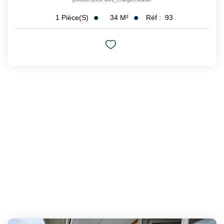
34
M²
Réf :
93
1
Pièce(s)