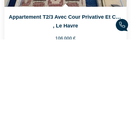
Appartement T2/3 Avec Cour Privative Et Constructible À...
,
Le Havre
106 000 €
product.price.fees_charges.teaser
51
M²
Réf :
73
3
Pièce(s)