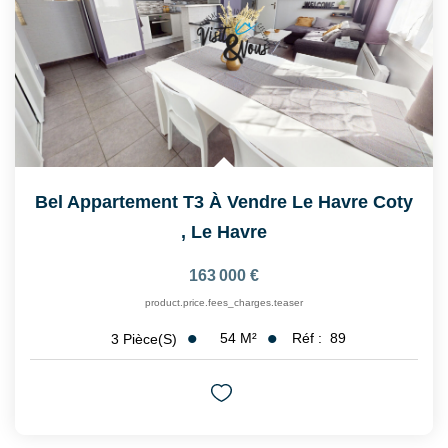
Bel Appartement T3 À Vendre Le Havre Coty
,
Le Havre
163 000 €
product.price.fees_charges.teaser
54
M²
Réf :
89
3
Pièce(s)