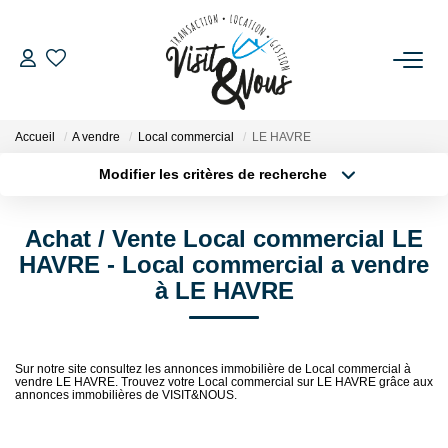
ACHETER
Accueil
A vendre
Local commercial
LE HAVRE
LOUER
Modifier les critères de recherche
Localisation
Type de bien
Surface min
Budget max
ESTIMATION
Achat / Vente Local commercial LE
HAVRE - Local commercial a vendre
Plus de critères
Créer une alerte
GESTION LOCATIVE
à LE HAVRE
NOS AGENCES
Sur notre site consultez les annonces immobilière de Local commercial à
vendre LE HAVRE. Trouvez votre Local commercial sur LE HAVRE grâce aux
annonces immobilières de VISIT&NOUS.
NOS SERVICES